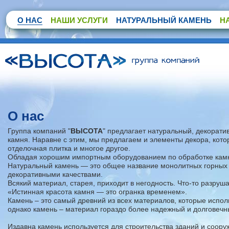
О НАС
НАШИ УСЛУГИ
НАТУРАЛЬНЫЙ КАМЕНЬ
Н
О нас
Группа компаний "
ВЫСОТА
" предлагает натуральный, декорати
камня. Наравне с этим, мы предлагаем и элементы декора, кото
отделочная плитка и многое другое.
Обладая хорошим импортным оборудованием по обработке камн
Натуральный камень — это общее название монолитных горных
декоративными качествами.
Всякий материал, старея, приходит в негодность. Что-то разруша
«Истинная красота камня — это огранка временем».
Камень – это самый древний из всех материалов, которые испол
однако камень – материал гораздо более надежный и долговечн
Издавна камень используется для строительства зданий и соор